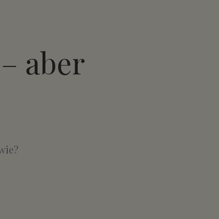
 – aber
 wie?