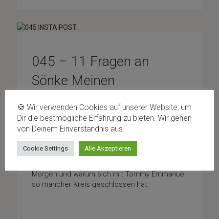
045 – 11 Fragen an
Sönke Meinen
Wir haben in dieser Folge von Auf 11 – der
🍪 Wir verwenden Cookies auf unserer Website, um
Gitarrenpodcast einen unglaublichen
Dir die bestmögliche Erfahrung zu bieten. Wir gehen
Gitarristen, oder besser gesagt,
von Deinem Einverständnis aus.
Gitarrenkünstler zu Gast. Sönke Meinen ist
einer der besten modernen Fingerstyle
Cookie Settings
Alle Akzeptieren
Gitarristen Europas. Wir quatschen
über kreative Prozesse, erste Töne am
Morgen und warum sich mit Tommy Emmanuel
so mancher Kreis geschlossen hat.
Fragenfolge
/
Special-Guests
/
Uncategorized