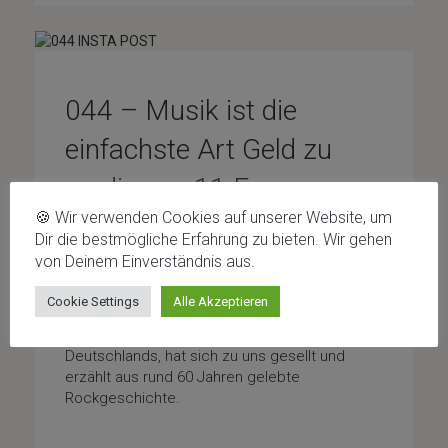
044 – Musik ist die
einfachste Art Geld zu
verdienen: 11 Fragen an
🍪 Wir verwenden Cookies auf unserer Website, um
Steffi Stephan
Dir die bestmögliche Erfahrung zu bieten. Wir gehen
von Deinem Einverständnis aus.
In dieser Folge von Auf 11 – Der
Gitarrenpodcast haben wir schlicht und
Cookie Settings
Alle Akzeptieren
ergreifend eine lebende Legende zu Gast.
Steffi Stephan, der wohl legendärste Bassist
Deutschlands, hat sich zu uns gesellt und
erzählt aus rund 60 Jahren gelebte
Rockgeschichte.
Special-Guests